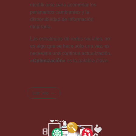
modificarse para acomodar los
parámetros cambiantes y la
disponibilidad de información
mejorada.
Las estrategias de redes sociales, no
es algo que se hace solo una vez, es
necesaria una continua actualización
.
«Optimización»
es la palabra clave
.
Leer Más