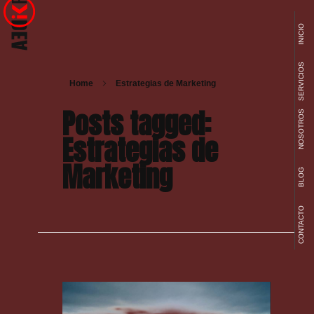
INICIO
Ideakreativa
Diseño Web y Marketing Digital
SERVICIOS
Home
Estrategias de Marketing
Posts tagged:
NOSOTROS
Estrategias de
Marketing
BLOG
CONTACTO