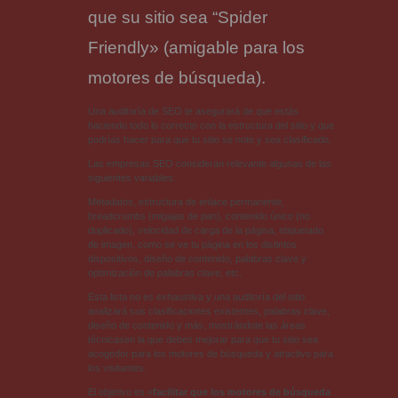
que su sitio sea “Spider
Friendly» (amigable para los
motores de búsqueda).
Una auditoría de SEO te asegurará de que estás
haciendo todo lo correcto con la estructura del sitio y que
podrías hacer para que tu sitio se note y sea clasificado.
Las empresas SEO consideran relevante algunas de las
siguientes variables:
Metadatos, estructura de enlace permanente,
breadcrumbs (migajas de pan), contenido único (no
duplicado), velocidad de carga de la página, etiquetado
de imagen, como se ve tu página en los distintos
dispositivos, diseño de contenido, palabras clave y
optimización de palabras clave, etc.
Esta lista no es exhaustiva y una auditoría del sitio
analizará sus clasificaciones existentes, palabras clave,
diseño de contenido y más, mostrándote las áreas
técnicasen la que debes mejorar para que tu sitio sea
acogedor para los motores de búsqueda y atractivo para
los visitantes.
El objetivo es «
facilitar que los motores de búsqueda