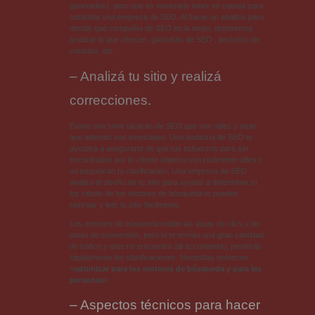
generados), pero que es necesario tener en cuenta para
contratar una empresa de SEO. Al hacer un análisis para
decidir qué compañía de SEO es la mejor, deberemos
analizar lo que ofrecen, garantías de SEO , períodos de
contrato, etc.
– Analizá tu sitio y realizá
correcciones.
Existe una serie tácticas de SEO que son útiles y otras
que además son esenciales. Una auditoría de SEO te
ayudará a asegurarte de que tus esfuerzos para ser
encontrados por tu cliente objetivo son realmente útiles y
no perjudican tu clasificación. Una empresa de SEO
analiza el diseño de tu sitio para ayudar a determinar si
los robots de los motores de búsqueda te pueden
rastrear y leer tu sitio fácilmente.
Los motores de búsqueda miden las tasas de clics y las
tasas de conversión, pero si te envían una gran cantidad
de tráfico y este no encuentra útil tu contenido, perderás
rápidamente las clasificaciones. Necesitás entonces
«
optimizar para los motores de búsqueda
y
para las
personas
«.
– Aspectos técnicos para hacer