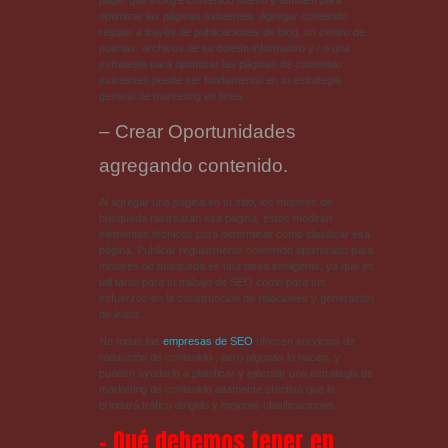
optimizar las páginas existentes. Agregar contenido
regular a través de publicaciones de blog, un centro de
noticias, archivos de su boletín informativo y / o una
estrategia para optimizar las páginas de contenido
existentes puede ser fundamental en tu estrategia
general de marketing en línea.
– Crear Oportunidades
agregando contenido.
Al agregar una página en tu sitio, los motores de
búsqueda rastrearán esa página, éstos medirán
elementos técnicos para determinar cómo clasificar esa
página. Publicar regularmente contenido optimizado para
motores de búsqueda es una tarea inteligente, ya que es
útil tanto para tu trabajo de SEO como para tus
esfuerzos en la construcción de relaciones y generación
de leads.
No todas las
empresas de SEO
ofrecen servicios de
redacción de contenido , pero algunas lo hacen, y
pueden ayudarlo a planificar y ejecutar una estrategia de
marketing de contenido altamente efectiva que le
brindará tráfico dirigido y mejores clasificaciones.
– Qué debemos tener en