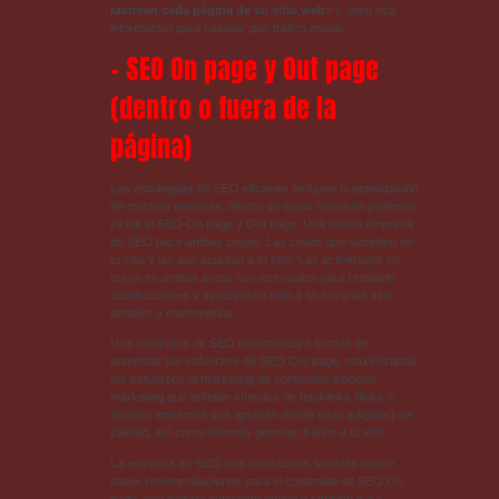
rastreen cada página de su sitio web
» y usen esa
información para calcular qué tráfico enviar.
– SEO On page y Out page
(dentro o fuera de la
página)
Las estrategias de SEO eficaces incluyen la optimización
de muchas maneras, dentro de éstas maneras podemos
incluir el SEO On page y Out page. Una buena empresa
de SEO hace ambas cosas. Las cosas que suceden en
tu sitio y las que apuntan
a
tu sitio. Las actividades en
curso en ambas áreas son esenciales para brindarle
clasificaciones y ayudarlo no solo a alcanzarlas sino
también a mantenerlas.
Una compañía de SEO recomendará formas de
aumentar tus esfuerzos de SEO Out page, maximizando
tus esfuerzos al marketing de contenido/ inbound
marketing que brindan vínculos de backlinks (links o
enlaces entrantes que apuntan desde otras páginas) de
calidad, así como además generan tráfico a tu sitio.
La empresa de SEO que contrataste, también puede
hacer recomendaciones para el contenido de SEO On
page, que incluye contenido nuevo y también para