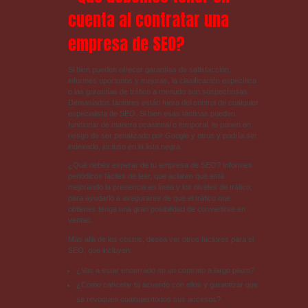
cuenta al contratar una
empresa de SEO?
Si bien pueden ofrecer garantías de satisfacción,
informes oportunos y mejoras, la clasificación específica
o las garantías de tráfico a menudo son sospechosas.
Demasiados factores están fuera del control de cualquier
especialista de SEO. Si bien esas tácticas pueden
funcionar de manera ocasional o temporal, te ponen en
riesgo de ser penalizado por Google y otros y podría ser
indexado, incluso en la lista negra.
¿Qué debés esperar de tu empresa de SEO? Informes
periódicos fáciles de leer, que aclaren que está
mejorando la presencia en línea y los niveles de tráfico,
para ayudarlo a asegurarse de que el tráfico que
obtienes tenga una gran posibilidad de convertirse en
ventas.
Más allá de los costos, desea ver otros factores para el
SEO, que incluyen:
¿Vas a estar encerrado en un contrato a largo plazo?
¿Cómo cancelar tu acuerdo con ellos y garantizar que
se revoquen cualquier/todos sus accesos?