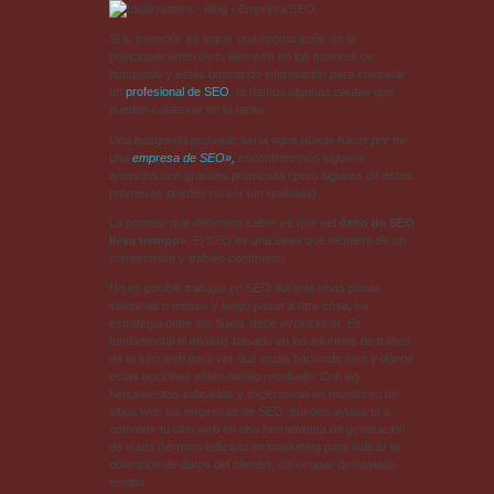
Si tu intención es lograr una optimización en el
posicionamiento de tu sitio web en los motores de
búsqueda y estás buscando información para contratar
un
profesional de SEO
, te damos algunas pautas que
pueden colaborar en tu tarea.
Una búsqueda probable sería
«que puede hacer por mí
una
empresa de SEO»,
encontraremos algunos
anuncios con grandes promesas (pero algunas de éstas
promesas pueden no ser tan realistas).
Lo primero que debemos saber es que «
el éxito de SEO
lleva tiempo»
. El SEO es una tarea que requiere de un
compromiso y trabajo contínuos.
No es posible trabajar en SEO durante unas pocas
semanas o meses y luego pasar a otra cosa, su
estrategia debe ser fluida, debe evolucionar. Es
fundamental el análisis basado en los informes de tráfico
de tu sitio web para ver qué estás haciendo bien y dónde
estas acciones están dando resultado. Con las
herramientas indicadas y experiencia en monitoreo de
sitios web las empresas de SEO, pueden ayudarte a
convertir tu sitio web en una herramienta de generación
de leads (término utilizado en marketing para indicar la
obtención de datos del cliente), sin ocupar demasiado
tiempo.