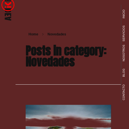
INICIO
Ideakreativa
Diseño Web y Marketing Digital
SERVICIOS
Home
Novedades
Posts in category:
NOSOTROS
Novedades
BLOG
CONTACTO