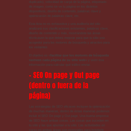
duplicado), velocidad de carga de la página, etiquetado
de imagen, como se ve tu página en los distintos
dispositivos, diseño de contenido, palabras clave y
optimización de palabras clave, etc.
Esta lista no es exhaustiva y una auditoría del sitio
analizará sus clasificaciones existentes, palabras clave,
diseño de contenido y más, mostrándote las áreas
técnicasen la que debes mejorar para que tu sitio sea
acogedor para los motores de búsqueda y atractivo para
los visitantes.
El objetivo es «
facilitar que los motores de búsqueda
rastreen cada página de su sitio web
» y usen esa
información para calcular qué tráfico enviar.
– SEO On page y Out page
(dentro o fuera de la
página)
Las estrategias de SEO eficaces incluyen la optimización
de muchas maneras, dentro de éstas maneras podemos
incluir el SEO On page y Out page. Una buena empresa
de SEO hace ambas cosas. Las cosas que suceden en
tu sitio y las que apuntan
a
tu sitio. Las actividades en
curso en ambas áreas son esenciales para brindarle