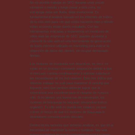
No es posible trabajar en SEO durante unas pocas
semanas o meses y luego pasar a otra cosa, su
estrategia debe ser fluida, debe evolucionar. Es
fundamental el análisis basado en los informes de tráfico
de tu sitio web para ver qué estás haciendo bien y dónde
estas acciones están dando resultado. Con las
herramientas indicadas y experiencia en monitoreo de
sitios web las empresas de SEO, pueden ayudarte a
convertir tu sitio web en una herramienta de generación
de leads (término utilizado en marketing para indicar la
obtención de datos del cliente), sin ocupar demasiado
tiempo.
Los motores de búsqueda son dinámicos, es decir se
están en un proceso constante adaptación debido a que
el mercado cambia continuamente e intentan satisfacer
las necesidades de los buscadores. Esto nos indica que
deberás trabajar no solo para mantener el ranking que
lograste, sino que también deberás lograr que la
experiencia sea excelente para el visitante de nuestro
sitio. Si no tientes una buena tas de conversión, los
motores de búsqueda no seguirán enviándote tráfico
orgánico. Tu sitio web no puede ser estático, ya que
corres el riesgo de que los motores de búsqueda lo
desindexen considerándolo obsoleto.
Dentro de los factores que deberás analizar, es que en la
necesidad de mantener lo nuevo y continuo, hay una
buena posibilidad de que tu competencia esté haciendo