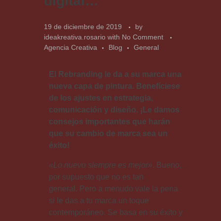
digital…
19 de diciembre de 2019
by
ideakreativa.rosario
with
No Comment
Agencia Creativa
Blog
General
El Rebranding le da a su marca una
nueva capa de pintura. Benefíciese
de los ajustes en estrategia,
comunicación y diseño. ¡Le damos
consejos importantes que harán
que su cambio de marca sea un
éxito!
«Lo nuevo siempre es mejor»
. Bueno,
por supuesto que no es tan
general. Pero a menudo vale la pena
si le das a tu marca un toque
contemporáneo. Se basa en su éxito y