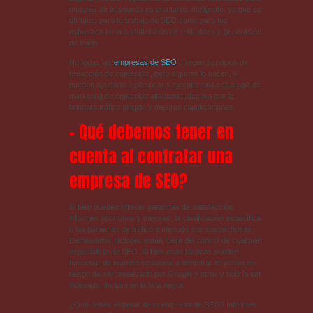
motores de búsqueda es una tarea inteligente, ya que es
útil tanto para tu trabajo de SEO como para tus
esfuerzos en la construcción de relaciones y generación
de leads.
No todas las
empresas de SEO
ofrecen servicios de
redacción de contenido , pero algunas lo hacen, y
pueden ayudarlo a planificar y ejecutar una estrategia de
marketing de contenido altamente efectiva que le
brindará tráfico dirigido y mejores clasificaciones.
– Qué debemos tener en
cuenta al contratar una
empresa de SEO?
Si bien pueden ofrecer garantías de satisfacción,
informes oportunos y mejoras, la clasificación específica
o las garantías de tráfico a menudo son sospechosas.
Demasiados factores están fuera del control de cualquier
especialista de SEO. Si bien esas tácticas pueden
funcionar de manera ocasional o temporal, te ponen en
riesgo de ser penalizado por Google y otros y podría ser
indexado, incluso en la lista negra.
¿Qué debés esperar de tu empresa de SEO? Informes