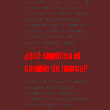
se ajusta en los lugares correctos. Sin
embargo, mucho ha cambiado en los
últimos años. Las viejas medidas de
cambio de marca necesitan una
actualización debido a la digitalización
de la comunicación. ¡Te explicamos
cómo funciona el cambio de marca
para la comunicación digital!.
¿Qué significa el
cambio de marca?
El cambio de marca es el renacimiento
de tu aparición pública. Es el
renacimiento de tu empresa. Por
supuesto, eso suena muy exagerado,
pero las medidas lo hacen