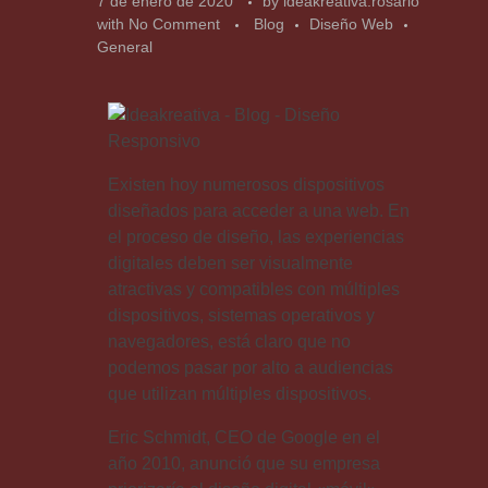
7 de enero de 2020
by
ideakreativa.rosario
with
No Comment
Blog
Diseño Web
General
Existen hoy numerosos dispositivos
diseñados para acceder a una web. En
el proceso de diseño, las experiencias
digitales deben ser visualmente
atractivas y compatibles con múltiples
dispositivos, sistemas operativos y
navegadores, está claro que no
podemos pasar por alto a audiencias
que utilizan múltiples dispositivos.
Eric Schmidt, CEO de Google en el
año 2010, anunció que su empresa