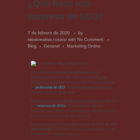
¿Qué hace una
empresa de SEO?
7 de febrero de 2020
by
ideakreativa.rosario
with
No Comment
Blog
General
Marketing Online
Si tu intención es lograr una optimización en el
posicionamiento de tu sitio web en los motores de
búsqueda y estás buscando información para contratar
un
profesional de SEO
, te damos algunas pautas que
pueden colaborar en tu tarea.
Una búsqueda probable sería
«que puede hacer por mí
una
empresa de SEO»,
encontraremos algunos
anuncios con grandes promesas (pero algunas de éstas
promesas pueden no ser tan realistas).
Lo primero que debemos saber es que «
el éxito de SEO
lleva tiempo»
. El SEO es una tarea que requiere de un
compromiso y trabajo contínuos.