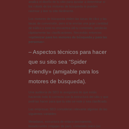
analiza el diseño de tu sitio para ayudar a determinar si
los robots de los motores de búsqueda te pueden
rastrear y leer tu sitio fácilmente.
Los motores de búsqueda miden las tasas de clics y las
tasas de conversión, pero si te envían una gran cantidad
de tráfico y este no encuentra útil tu contenido, perderás
rápidamente las clasificaciones. Necesitás entonces
«
optimizar para los motores de búsqueda
y
para las
personas
«.
– Aspectos técnicos para hacer
que su sitio sea “Spider
Friendly» (amigable para los
motores de búsqueda).
Una auditoría de SEO te asegurará de que estás
haciendo todo lo correcto con la estructura del sitio y que
podrías hacer para que tu sitio se note y sea clasificado.
Las empresas SEO consideran relevante algunas de las
siguientes variables:
Metadatos, estructura de enlace permanente,
breadcrumbs (migajas de pan), contenido único (no