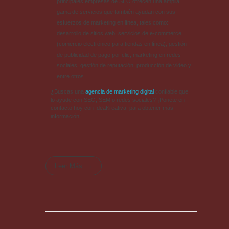
principales empresas de SEO ofrecen una amplia
gama de servicios que también ayudan con sus
esfuerzos de marketing en línea, tales como:
desarrollo de sitios web, servicios de e-commerce
(comercio electrónico para tiendas en línea), gestión
de publicidad de pago por clic, marketing en redes
sociales, gestión de reputación, producción de video y
entre otros.
¿Buscas una
agencia de marketing digital
confiable que
lo ayude con SEO, SEM o redes sociales? ¡Ponete en
contacto hoy con IdeaKreativa, para obtener más
información!
Leer Más