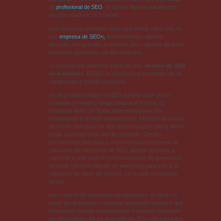
un
profesional de SEO
, te damos algunas pautas que
pueden colaborar en tu tarea.
Una búsqueda probable sería
«que puede hacer por mí
una
empresa de SEO»,
encontraremos algunos
anuncios con grandes promesas (pero algunas de éstas
promesas pueden no ser tan realistas).
Lo primero que debemos saber es que «
el éxito de SEO
lleva tiempo»
. El SEO es una tarea que requiere de un
compromiso y trabajo contínuos.
No es posible trabajar en SEO durante unas pocas
semanas o meses y luego pasar a otra cosa, su
estrategia debe ser fluida, debe evolucionar. Es
fundamental el análisis basado en los informes de tráfico
de tu sitio web para ver qué estás haciendo bien y dónde
estas acciones están dando resultado. Con las
herramientas indicadas y experiencia en monitoreo de
sitios web las empresas de SEO, pueden ayudarte a
convertir tu sitio web en una herramienta de generación
de leads (término utilizado en marketing para indicar la
obtención de datos del cliente), sin ocupar demasiado
tiempo.
Los motores de búsqueda son dinámicos, es decir se
están en un proceso constante adaptación debido a que
el mercado cambia continuamente e intentan satisfacer
las necesidades de los buscadores. Esto nos indica que