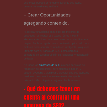
existentes puede ser fundamental en tu estrategia
general de marketing en línea.
– Crear Oportunidades
agregando contenido.
Al agregar una página en tu sitio, los motores de
búsqueda rastrearán esa página, éstos medirán
elementos técnicos para determinar cómo clasificar esa
página. Publicar regularmente contenido optimizado para
motores de búsqueda es una tarea inteligente, ya que es
útil tanto para tu trabajo de SEO como para tus
esfuerzos en la construcción de relaciones y generación
de leads.
No todas las
empresas de SEO
ofrecen servicios de
redacción de contenido , pero algunas lo hacen, y
pueden ayudarlo a planificar y ejecutar una estrategia de
marketing de contenido altamente efectiva que le
brindará tráfico dirigido y mejores clasificaciones.
– Qué debemos tener en
cuenta al contratar una
empresa de SEO?