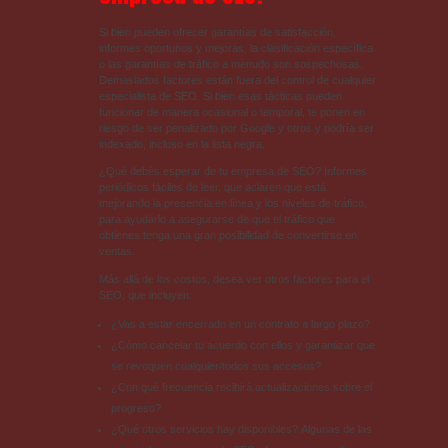
Si bien pueden ofrecer garantías de satisfacción,
informes oportunos y mejoras, la clasificación específica
o las garantías de tráfico a menudo son sospechosas.
Demasiados factores están fuera del control de cualquier
especialista de SEO. Si bien esas tácticas pueden
funcionar de manera ocasional o temporal, te ponen en
riesgo de ser penalizado por Google y otros y podría ser
indexado, incluso en la lista negra.
¿Qué debés esperar de tu empresa de SEO? Informes
periódicos fáciles de leer, que aclaren que está
mejorando la presencia en línea y los niveles de tráfico,
para ayudarlo a asegurarse de que el tráfico que
obtienes tenga una gran posibilidad de convertirse en
ventas.
Más allá de los costos, desea ver otros factores para el
SEO, que incluyen:
¿Vas a estar encerrado en un contrato a largo plazo?
¿Cómo cancelar tu acuerdo con ellos y garantizar que
se revoquen cualquier/todos sus accesos?
¿Con qué frecuencia recibirá actualizaciones sobre el
progreso?
¿Qué otros servicios hay disponibles? Algunas de las