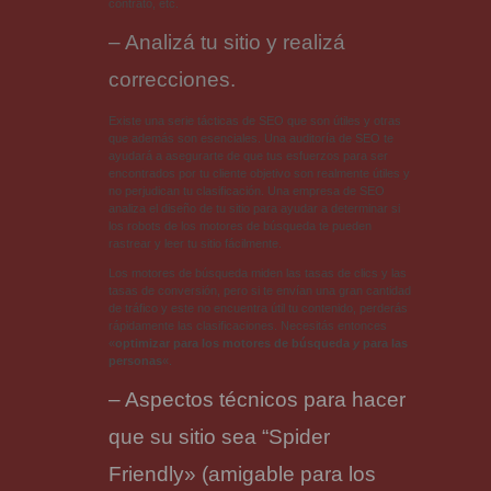
contrato, etc.
– Analizá tu sitio y realizá
correcciones.
Existe una serie tácticas de SEO que son útiles y otras
que además son esenciales. Una auditoría de SEO te
ayudará a asegurarte de que tus esfuerzos para ser
encontrados por tu cliente objetivo son realmente útiles y
no perjudican tu clasificación. Una empresa de SEO
analiza el diseño de tu sitio para ayudar a determinar si
los robots de los motores de búsqueda te pueden
rastrear y leer tu sitio fácilmente.
Los motores de búsqueda miden las tasas de clics y las
tasas de conversión, pero si te envían una gran cantidad
de tráfico y este no encuentra útil tu contenido, perderás
rápidamente las clasificaciones. Necesitás entonces
«
optimizar para los motores de búsqueda
y
para las
personas
«.
– Aspectos técnicos para hacer
que su sitio sea “Spider
Friendly» (amigable para los