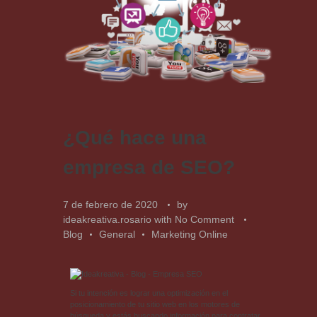
¿Qué hace una
empresa de SEO?
7 de febrero de 2020
by
ideakreativa.rosario
with
No Comment
Blog
General
Marketing Online
Si tu intención es lograr una optimización en el
posicionamiento de tu sitio web en los motores de
búsqueda y estás buscando información para contratar