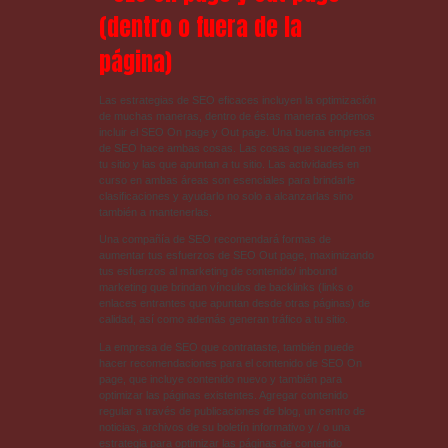
(dentro o fuera de la
página)
Las estrategias de SEO eficaces incluyen la optimización
de muchas maneras, dentro de éstas maneras podemos
incluir el SEO On page y Out page. Una buena empresa
de SEO hace ambas cosas. Las cosas que suceden en
tu sitio y las que apuntan
a
tu sitio. Las actividades en
curso en ambas áreas son esenciales para brindarle
clasificaciones y ayudarlo no solo a alcanzarlas sino
también a mantenerlas.
Una compañía de SEO recomendará formas de
aumentar tus esfuerzos de SEO Out page, maximizando
tus esfuerzos al marketing de contenido/ inbound
marketing que brindan vínculos de backlinks (links o
enlaces entrantes que apuntan desde otras páginas) de
calidad, así como además generan tráfico a tu sitio.
La empresa de SEO que contrataste, también puede
hacer recomendaciones para el contenido de SEO On
page, que incluye contenido nuevo y también para
optimizar las páginas existentes. Agregar contenido
regular a través de publicaciones de blog, un centro de
noticias, archivos de su boletín informativo y / o una
estrategia para optimizar las páginas de contenido